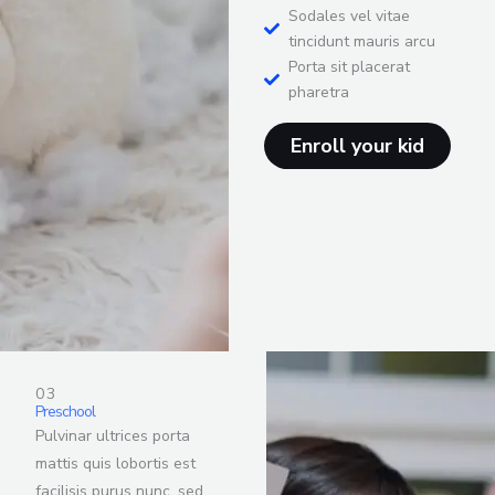
Sodales vel vitae
tincidunt mauris arcu
Porta sit placerat
pharetra
Enroll your kid
03
Preschool
Pulvinar ultrices porta
mattis quis lobortis est
facilisis purus nunc, sed