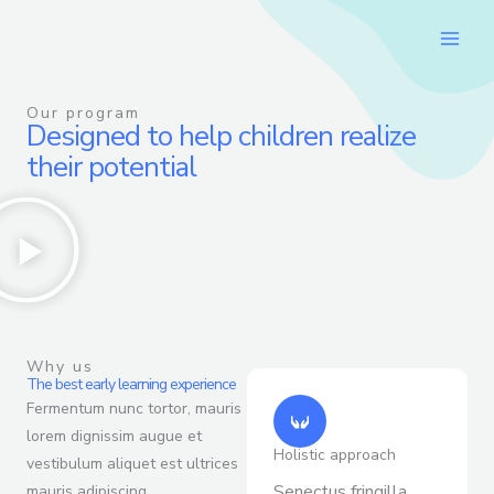
Skip
to
content
Our program
Designed to help children realize
their potential
Why us
The best early learning experience
Fermentum nunc tortor, mauris
lorem dignissim augue et
Holistic approach
vestibulum aliquet est ultrices
Senectus fringilla
mauris adipiscing.