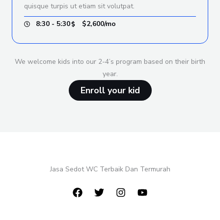
quisque turpis ut etiam sit volutpat.
8:30 - 5:30
$2,600/mo
We welcome kids into our 2-4’s program based on their birth
year.
Enroll your kid
Jasa Sedot WC Terbaik Dan Termurah