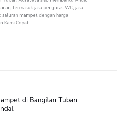
n Tuban, Aura Jaya siap membantu Anda.
anan, termasuk jasa penguras WC, jasa
k saluran mampet dengan harga
an Kami Cepat
ampet di Bangilan Tuban
ndal