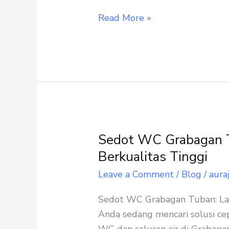
Read More »
Sedot WC Grabagan T
Sedot
WC
Berkualitas Tinggi
Grabagan
Leave a Comment
/
Blog
/
aura
Tuban:
Layanan
Sedot WC Grabagan Tuban: Laya
Cepat
Anda sedang mencari solusi ce
dan