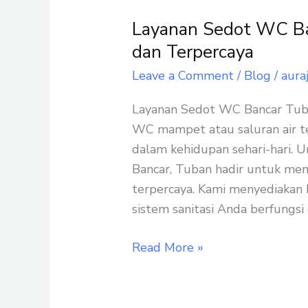
Layanan Sedot WC Ban
Layanan
Sedot
dan Terpercaya
WC
Leave a Comment
/
Blog
/
aura
Bancar
Tuban:
Layanan Sedot WC Bancar Tuban
Bersih,
WC mampet atau saluran air t
Cepat,
dalam kehidupan sehari-hari. U
dan
Bancar, Tuban hadir untuk memb
Terpercaya
terpercaya. Kami menyediakan
sistem sanitasi Anda berfungsi
Read More »