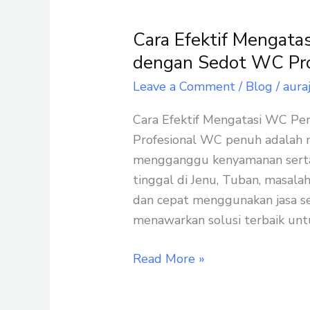
Cara Efektif Mengata
Cara
Efektif
dengan Sedot WC Pro
Mengatasi
Leave a Comment
/
Blog
/
aura
WC
Penuh
Cara Efektif Mengatasi WC P
di
Profesional WC penuh adalah m
Jenu
mengganggu kenyamanan serta
Tuban
tinggal di Jenu, Tuban, masalah
dengan
dan cepat menggunakan jasa se
Sedot
menawarkan solusi terbaik unt
WC
Profesional
Read More »