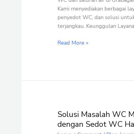
WC dan saluran air di Grabaga
Berkualitas
Kami menyediakan berbagai lay
Tinggi
penyedot WC, dan solusi untu
terjangkau. Keunggulan Layan
Read More »
Solusi Masalah WC M
Solusi
Masalah
dengan Sedot WC Ha
WC