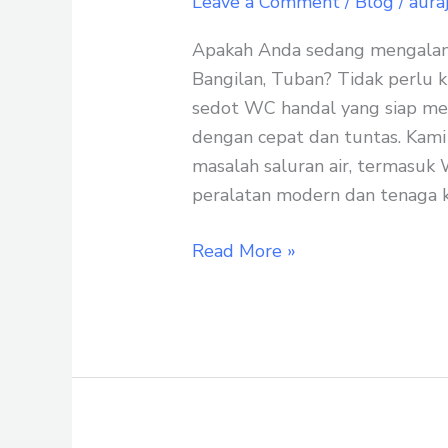
Leave a Comment
/
Blog
/
aura
Mampet
di
Apakah Anda sedang mengala
Bangilan
Bangilan, Tuban? Tidak perlu kh
Tuban
sedot WC handal yang siap me
dengan
dengan cepat dan tuntas. Kami
Sedot
masalah saluran air, termas
WC
peralatan modern dan tenaga k
Handal
Read More »