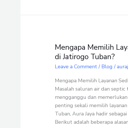
Mengapa Memilih Lay
Mengapa
Memilih
di Jatirogo Tuban?
Layanan
Leave a Comment
/
Blog
/
aura
Sedot
WC
Mengapa Memilih Layanan Sedo
Terpercaya
Masalah saluran air dan septic
di
mengganggu dan memerlukan p
Jatirogo
penting sekali memilih layanan
Tuban?
Tuban, Aura Jaya hadir sebagai 
Berikut adalah beberapa alas