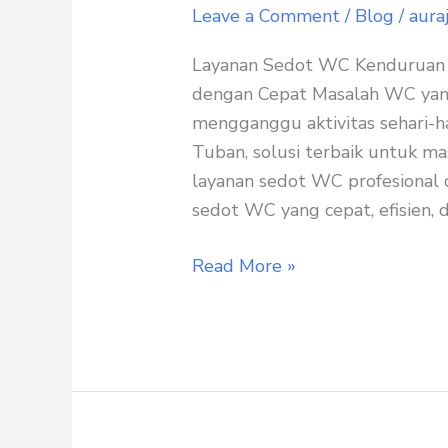
WC
Leave a Comment
/
Blog
/
aura
Kenduruan
Tuban:
Layanan Sedot WC Kenduruan
Mengatasi
dengan Cepat Masalah WC yan
Masalah
mengganggu aktivitas sehari-ha
WC
Tuban, solusi terbaik untuk m
Anda
layanan sedot WC profesional 
dengan
sedot WC yang cepat, efisien, 
Cepat
Read More »