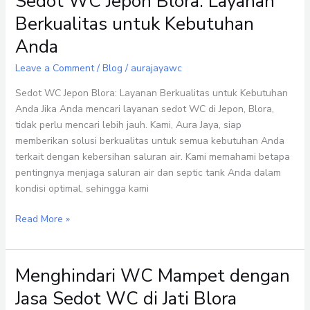
Sedot WC Jepon Blora: Layanan
WC
Berkualitas untuk Kebutuhan
Jepon
Anda
Blora:
Layanan
Leave a Comment
/
Blog
/
aurajayawc
Berkualitas
untuk
Sedot WC Jepon Blora: Layanan Berkualitas untuk Kebutuhan
Kebutuhan
Anda Jika Anda mencari layanan sedot WC di Jepon, Blora,
Anda
tidak perlu mencari lebih jauh. Kami, Aura Jaya, siap
memberikan solusi berkualitas untuk semua kebutuhan Anda
terkait dengan kebersihan saluran air. Kami memahami betapa
pentingnya menjaga saluran air dan septic tank Anda dalam
kondisi optimal, sehingga kami
Read More »
Menghindari WC Mampet dengan
Menghindari
WC
Jasa Sedot WC di Jati Blora
Mampet