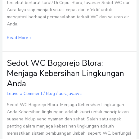
Blora:
tersebut berlarut-larut! Di Cepu, Blora, layanan Sedot WC dari
Sedot
Aura Jaya siap menjadi solusi cepat dan efektif untuk
WC
mengatasi berbagai permasalahan terkait WC dan saluran air
Anda.
Read More »
Sedot WC Bogorejo Blora:
Sedot
WC
Menjaga Kebersihan Lingkungan
Bogorejo
Anda
Blora:
Menjaga
Leave a Comment
/
Blog
/
aurajayawc
Kebersihan
Lingkungan
Sedot WC Bogorejo Blora: Menjaga Kebersihan Lingkungan
Anda
Anda Kebersihan lingkungan adalah kunci untuk menciptakan
suasana hidup yang nyaman dan sehat. Salah satu aspek
penting dalam menjaga kebersihan lingkungan adalah
memastikan sistem pembuangan limbah, seperti WC, berfungsi