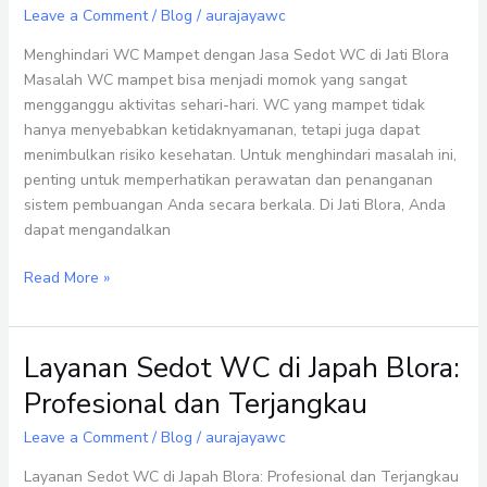
dengan
Leave a Comment
/
Blog
/
aurajayawc
Jasa
Menghindari WC Mampet dengan Jasa Sedot WC di Jati Blora
Sedot
Masalah WC mampet bisa menjadi momok yang sangat
WC
mengganggu aktivitas sehari-hari. WC yang mampet tidak
di
hanya menyebabkan ketidaknyamanan, tetapi juga dapat
Jati
menimbulkan risiko kesehatan. Untuk menghindari masalah ini,
Blora
penting untuk memperhatikan perawatan dan penanganan
sistem pembuangan Anda secara berkala. Di Jati Blora, Anda
dapat mengandalkan
Read More »
Layanan Sedot WC di Japah Blora:
Layanan
Sedot
Profesional dan Terjangkau
WC
di
Leave a Comment
/
Blog
/
aurajayawc
Japah
Layanan Sedot WC di Japah Blora: Profesional dan Terjangkau
Blora: