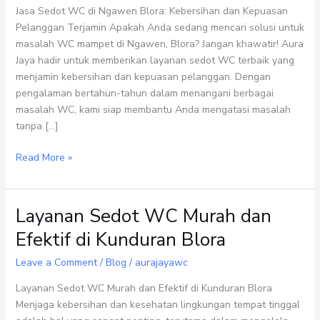
Kebersihan
Jasa Sedot WC di Ngawen Blora: Kebersihan dan Kepuasan
dan
Pelanggan Terjamin Apakah Anda sedang mencari solusi untuk
Kepuasan
masalah WC mampet di Ngawen, Blora? Jangan khawatir! Aura
Pelanggan
Jaya hadir untuk memberikan layanan sedot WC terbaik yang
Terjamin
menjamin kebersihan dan kepuasan pelanggan. Dengan
pengalaman bertahun-tahun dalam menangani berbagai
masalah WC, kami siap membantu Anda mengatasi masalah
tanpa […]
Read More »
Layanan Sedot WC Murah dan
Layanan
Sedot
Efektif di Kunduran Blora
WC
Murah
Leave a Comment
/
Blog
/
aurajayawc
dan
Layanan Sedot WC Murah dan Efektif di Kunduran Blora
Efektif
Menjaga kebersihan dan kesehatan lingkungan tempat tinggal
di