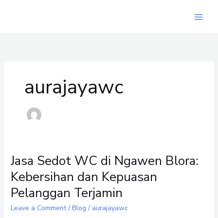
Skip
to
content
aurajayawc
Jasa Sedot WC di Ngawen Blora:
Jasa
Sedot
Kebersihan dan Kepuasan
WC
Pelanggan Terjamin
di
Ngawen
Leave a Comment
/
Blog
/
aurajayawc
Blora: