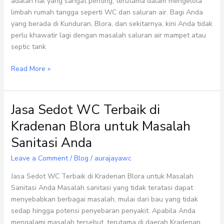
adalah hal yang sangat penting, terutama dalam mengelola
Kunduran
limbah rumah tangga seperti WC dan saluran air. Bagi Anda
Blora
yang berada di Kunduran, Blora, dan sekitarnya, kini Anda tidak
perlu khawatir lagi dengan masalah saluran air mampet atau
septic tank
Read More »
Jasa Sedot WC Terbaik di
Jasa
Sedot
Kradenan Blora untuk Masalah
WC
Sanitasi Anda
Terbaik
di
Leave a Comment
/
Blog
/
aurajayawc
Kradenan
Blora
Jasa Sedot WC Terbaik di Kradenan Blora untuk Masalah
untuk
Sanitasi Anda Masalah sanitasi yang tidak teratasi dapat
Masalah
menyebabkan berbagai masalah, mulai dari bau yang tidak
Sanitasi
sedap hingga potensi penyebaran penyakit. Apabila Anda
Anda
mengalami masalah tersebut, terutama di daerah Kradenan,