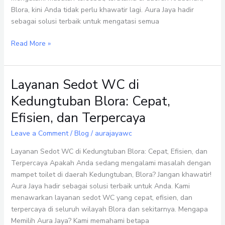
Blora, kini Anda tidak perlu khawatir lagi. Aura Jaya hadir
sebagai solusi terbaik untuk mengatasi semua
Read More »
Layanan Sedot WC di
Layanan
Sedot
Kedungtuban Blora: Cepat,
WC
Efisien, dan Terpercaya
di
Kedungtuban
Leave a Comment
/
Blog
/
aurajayawc
Blora:
Cepat,
Layanan Sedot WC di Kedungtuban Blora: Cepat, Efisien, dan
Efisien,
Terpercaya Apakah Anda sedang mengalami masalah dengan
dan
mampet toilet di daerah Kedungtuban, Blora? Jangan khawatir!
Terpercaya
Aura Jaya hadir sebagai solusi terbaik untuk Anda. Kami
menawarkan layanan sedot WC yang cepat, efisien, dan
terpercaya di seluruh wilayah Blora dan sekitarnya. Mengapa
Memilih Aura Jaya? Kami memahami betapa