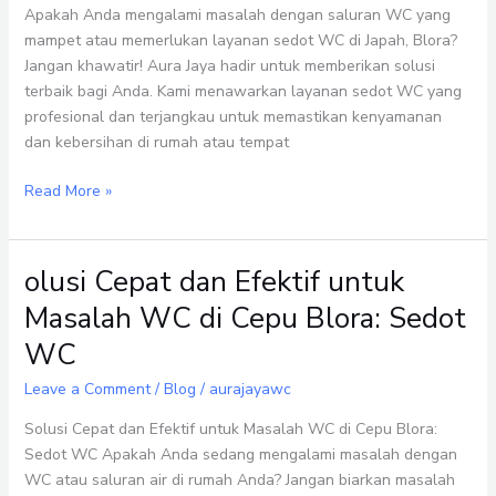
Apakah Anda mengalami masalah dengan saluran WC yang
Profesional
mampet atau memerlukan layanan sedot WC di Japah, Blora?
dan
Jangan khawatir! Aura Jaya hadir untuk memberikan solusi
Terjangkau
terbaik bagi Anda. Kami menawarkan layanan sedot WC yang
profesional dan terjangkau untuk memastikan kenyamanan
dan kebersihan di rumah atau tempat
Read More »
olusi Cepat dan Efektif untuk
olusi
Cepat
Masalah WC di Cepu Blora: Sedot
dan
WC
Efektif
untuk
Leave a Comment
/
Blog
/
aurajayawc
Masalah
WC
Solusi Cepat dan Efektif untuk Masalah WC di Cepu Blora:
di
Sedot WC Apakah Anda sedang mengalami masalah dengan
Cepu
WC atau saluran air di rumah Anda? Jangan biarkan masalah