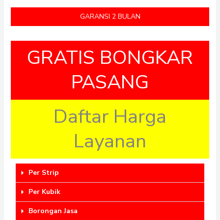
GARANSI 2 BULAN
GRATIS BONGKAR
PASANG
Daftar Harga
Layanan
Per Strip
Per Kubik
Borongan Jasa