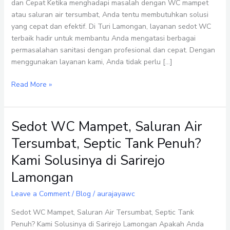
Solusi
dan Cepat Ketika menghadapi masalah dengan WC mampet
Praktis
atau saluran air tersumbat, Anda tentu membutuhkan solusi
dan
yang cepat dan efektif. Di Turi Lamongan, layanan sedot WC
Cepat
terbaik hadir untuk membantu Anda mengatasi berbagai
permasalahan sanitasi dengan profesional dan cepat. Dengan
menggunakan layanan kami, Anda tidak perlu […]
Read More »
Sedot WC Mampet, Saluran Air
Sedot
WC
Tersumbat, Septic Tank Penuh?
Mampet,
Kami Solusinya di Sarirejo
Saluran
Air
Lamongan
Tersumbat,
Leave a Comment
/
Blog
/
aurajayawc
Septic
Tank
Sedot WC Mampet, Saluran Air Tersumbat, Septic Tank
Penuh?
Penuh? Kami Solusinya di Sarirejo Lamongan Apakah Anda
Kami