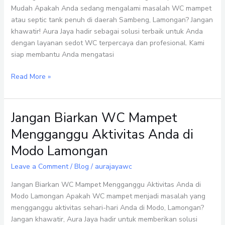
–
Mudah Apakah Anda sedang mengalami masalah WC mampet
Atasi
atau septic tank penuh di daerah Sambeng, Lamongan? Jangan
Masalah
khawatir! Aura Jaya hadir sebagai solusi terbaik untuk Anda
WC
dengan layanan sedot WC terpercaya dan profesional. Kami
Anda
siap membantu Anda mengatasi
dengan
Cepat
Read More »
dan
Mudah
Jangan Biarkan WC Mampet
Jangan
Biarkan
Mengganggu Aktivitas Anda di
WC
Modo Lamongan
Mampet
Mengganggu
Leave a Comment
/
Blog
/
aurajayawc
Aktivitas
Anda
Jangan Biarkan WC Mampet Mengganggu Aktivitas Anda di
di
Modo Lamongan Apakah WC mampet menjadi masalah yang
Modo
mengganggu aktivitas sehari-hari Anda di Modo, Lamongan?
Lamongan
Jangan khawatir, Aura Jaya hadir untuk memberikan solusi