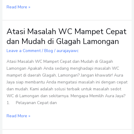
Read More »
Atasi Masalah WC Mampet Cepat
Atasi
Masalah
dan Mudah di Glagah Lamongan
WC
Mampet
Leave a Comment
/
Blog
/
aurajayawc
Cepat
Atasi Masalah WC Mampet Cepat dan Mudah di Glagah
dan
Lamongan Apakah Anda sedang menghadapi masalah WC
Mudah
mampet di daerah Glagah, Lamongan? Jangan khawatir! Aura
di
Jaya siap membantu Anda mengatasi masalah ini dengan cepat
Glagah
dan mudah. Kami adalah solusi terbaik untuk masalah sedot
Lamongan
WC di Lamongan dan sekitarnya. Mengapa Memilih Aura Jaya?
1. Pelayanan Cepat dan
Read More »