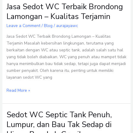
Jasa Sedot WC Terbaik Brondong
Jasa
Sedot
Lamongan – Kualitas Terjamin
WC
Terbaik
Leave a Comment
/
Blog
/
aurajayawc
Brondong
Jasa Sedot WC Terbaik Brondong Lamongan – Kualitas
Lamongan
Terjamin Masalah kebersihan lingkungan, terutama yang
–
berkaitan dengan WC atau septic tank, adalah salah satu hal
Kualitas
yang tidak boleh diabaikan. WC yang penuh atau mampet tidak
Terjamin
hanya menimbulkan bau tidak sedap, tetapi juga dapat menjadi
sumber penyakit. Oleh karena itu, penting untuk memiliki
layanan sedot WC yang
Read More »
Sedot WC Septic Tank Penuh,
Sedot
WC
Lumpur, dan Bau Tak Sedap di
Septic