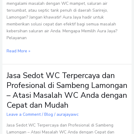
mengalami masalah dengan WC mampet, saluran air
Solusinya
tersumbat, atau septic tank penuh di daerah Sarirejo,
di
Lamongan? Jangan khawatir! Aura Jaya hadir untuk
Sarirejo
memberikan solusi cepat dan efektif bagi semua masalah
Lamongan
kebersihan saluran air Anda. Mengapa Memilih Aura Jaya?
Pelayanan
Read More »
Jasa Sedot WC Terpercaya dan
Jasa
Sedot
Profesional di Sambeng Lamongan
WC
– Atasi Masalah WC Anda dengan
Terpercaya
dan
Cepat dan Mudah
Profesional
Leave a Comment
/
Blog
/
aurajayawc
di
Sambeng
Jasa Sedot WC Terpercaya dan Profesional di Sambeng
Lamongan
Lamongan – Atasi Masalah WC Anda dengan Cepat dan