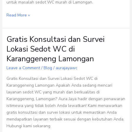
untuk masalah sedot WC murah di Lamongan.
Read More »
Gratis Konsultasi dan Survei
Gratis
Konsultasi
Lokasi Sedot WC di
dan
Karanggeneng Lamongan
Survei
Lokasi
Leave a Comment
/
Blog
/
aurajayawc
Sedot
WC
Gratis Konsultasi dan Survei Lokasi Sedot WC di
di
Karanggeneng Lamongan Apakah Anda sedang mencari
Karanggeneng
layanan sedot WC yang murah dan berkualitas di
Lamongan
Karanggeneng, Lamongan? Aura Jaya hadir dengan penawaran
istimewa yang tidak boleh Anda lewatkan! Kami menawarkan
gratis konsultasi dan survei lokasi untuk memastikan Anda
mendapatkan layanan terbaik sesuai dengan kebutuhan Anda.
Hubungi kami sekarang