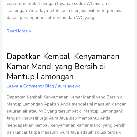
cepat dan efektif dengan layanan sedot WC murah di
Lamongan. Aura Jaya telah lama menjadi pilihan terpercaya
dalam penanganan saluran air dan WC yang
Read More »
Dapatkan Kembali Kenyamanan
Dapatkan
Kembali
Kamar Mandi yang Bersih di
Kenyamanan
Mantup Lamongan
Kamar
Mandi
Leave a Comment
/
Blog
/
aurajayawc
yang
Bersih
Dapatkan Kembali Kenyamanan Kamar Mandi yang Bersih di
di
Mantup Lamongan Apakah Anda mengalami masalah dengan
Mantup
saluran air atau WC yang tersumbat di Mantup, Lamongan?
Lamongan
Jangan khawatir lagi! Aura Jaya siap membantu Anda
mendapatkan kembali kenyamanan kamar mandi yang bersih
dan lancar tanpa masalah. Aura Jaya adalah solusi terbaik