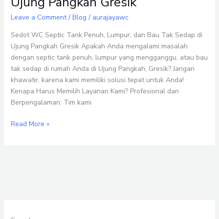
Ujung Pangkah Gresik
Tank
Penuh,
Leave a Comment
/
Blog
/
aurajayawc
Lumpur,
dan
Sedot WC Septic Tank Penuh, Lumpur, dan Bau Tak Sedap di
Bau
Ujung Pangkah Gresik Apakah Anda mengalami masalah
Tak
dengan septic tank penuh, lumpur yang mengganggu, atau bau
Sedap
tak sedap di rumah Anda di Ujung Pangkah, Gresik? Jangan
di
khawatir, karena kami memiliki solusi tepat untuk Anda!
Ujung
Kenapa Harus Memilih Layanan Kami? Profesional dan
Pangkah
Berpengalaman: Tim kami
Gresik
Read More »