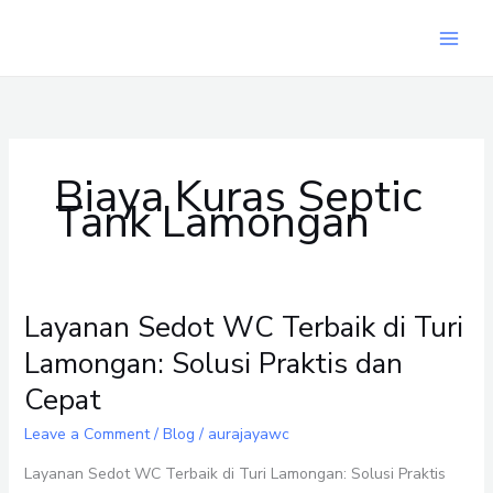
Skip
to
content
Biaya Kuras Septic
Tank Lamongan
Layanan Sedot WC Terbaik di Turi
Layanan
Sedot
Lamongan: Solusi Praktis dan
WC
Cepat
Terbaik
di
Leave a Comment
/
Blog
/
aurajayawc
Turi
Lamongan:
Layanan Sedot WC Terbaik di Turi Lamongan: Solusi Praktis