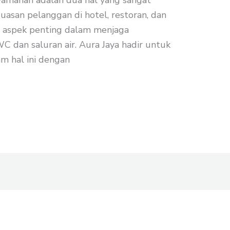
amanan adalah dua hal yang sangat
asan pelanggan di hotel, restoran, dan
u aspek penting dalam menjaga
 dan saluran air. Aura Jaya hadir untuk
m hal ini dengan