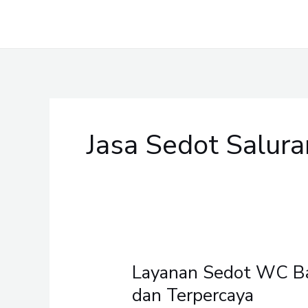
Skip
to
content
Jasa Sedot Salu
Layanan Sedot WC Ban
Layanan
Sedot
dan Terpercaya