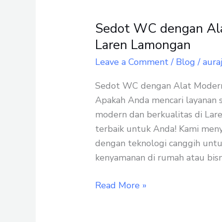
Sedot WC dengan Ala
Sedot
WC
Laren Lamongan
dengan
Leave a Comment
/
Blog
/
aura
Alat
Modern
Sedot WC dengan Alat Modern 
dan
Apakah Anda mencari layanan
Berkualitas
modern dan berkualitas di Lare
di
terbaik untuk Anda! Kami meny
Laren
dengan teknologi canggih unt
Lamongan
kenyamanan di rumah atau bisn
Read More »