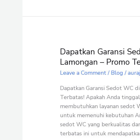
Dapatkan Garansi Se
Dapatkan
Garansi
Lamongan – Promo Te
Sedot
Leave a Comment
/
Blog
/
aura
WC
di
Dapatkan Garansi Sedot WC d
Karangbinangun
Terbatas! Apakah Anda tinggal
Lamongan
membutuhkan layanan sedot WC 
–
untuk memenuhi kebutuhan An
Promo
sedot WC yang berkualitas dan
Terbatas!
terbatas ini untuk mendapatka