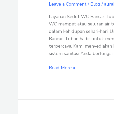
WC
Leave a Comment
/
Blog
/
aura
Bancar
Tuban:
Layanan Sedot WC Bancar Tuban
Bersih,
WC mampet atau saluran air t
Cepat,
dalam kehidupan sehari-hari. U
dan
Bancar, Tuban hadir untuk memb
Terpercaya
terpercaya. Kami menyediakan
sistem sanitasi Anda berfungsi
Read More »