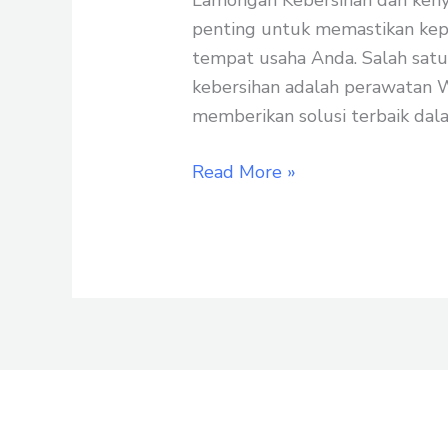
Lamongan Kebersihan dan keny
dan
penting untuk memastikan kepu
Tempat
tempat usaha Anda. Salah sat
Usaha
kebersihan adalah perawatan WC
di
memberikan solusi terbaik dala
Lamongan
Read More »