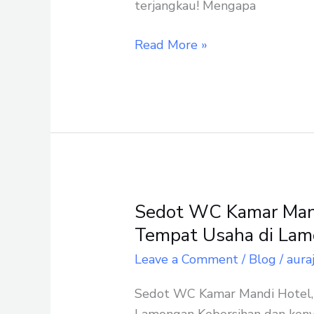
terjangkau! Mengapa
Read More »
Sedot WC Kamar Mand
Sedot
WC
Tempat Usaha di La
Kamar
Leave a Comment
/
Blog
/
aura
Mandi
Hotel,
Sedot WC Kamar Mandi Hotel, 
Restoran,