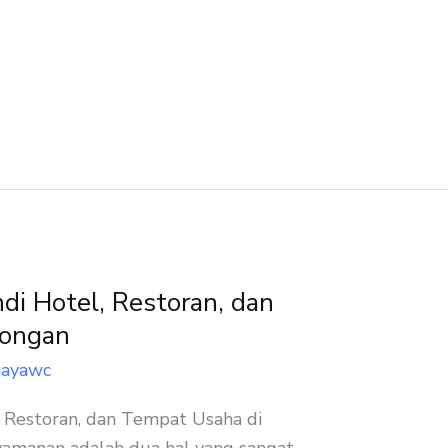
i Hotel, Restoran, dan
mongan
jayawc
Restoran, dan Tempat Usaha di