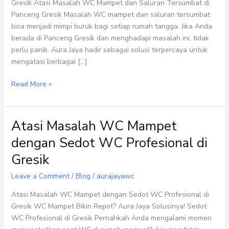
Panceng
Gresik Atasi Masalah WC Mampet dan Saluran Tersumbat di
Gresik
Panceng Gresik Masalah WC mampet dan saluran tersumbat
bisa menjadi mimpi buruk bagi setiap rumah tangga. Jika Anda
berada di Panceng Gresik dan menghadapi masalah ini, tidak
perlu panik. Aura Jaya hadir sebagai solusi terpercaya untuk
mengatasi berbagai […]
Read More »
Atasi Masalah WC Mampet
Atasi
Masalah
dengan Sedot WC Profesional di
WC
Gresik
Mampet
dengan
Leave a Comment
/
Blog
/
aurajayawc
Sedot
WC
Atasi Masalah WC Mampet dengan Sedot WC Profesional di
Profesional
Gresik WC Mampet Bikin Repot? Aura Jaya Solusinya! Sedot
di
WC Profesional di Gresik Pernahkah Anda mengalami momen
Gresik