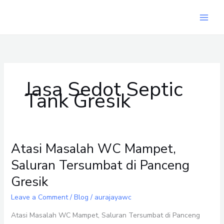
Skip
to
content
Jasa Sedot Septic
Tank Gresik
Atasi Masalah WC Mampet,
Atasi
Masalah
Saluran Tersumbat di Panceng
WC
Gresik
Mampet,
Saluran
Leave a Comment
/
Blog
/
aurajayawc
Tersumbat
di
Atasi Masalah WC Mampet, Saluran Tersumbat di Panceng