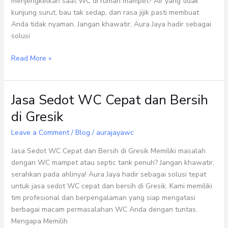
menjengkelkan saat WC di rumah mampet? Air yang tidak
kunjung surut, bau tak sedap, dan rasa jijik pasti membuat
Anda tidak nyaman. Jangan khawatir, Aura Jaya hadir sebagai
solusi
Read More »
Jasa Sedot WC Cepat dan Bersih
Jasa
Sedot
di Gresik
WC
Cepat
Leave a Comment
/
Blog
/
aurajayawc
dan
Jasa Sedot WC Cepat dan Bersih di Gresik Memiliki masalah
Bersih
dengan WC mampet atau septic tank penuh? Jangan khawatir,
di
serahkan pada ahlinya! Aura Jaya hadir sebagai solusi tepat
Gresik
untuk jasa sedot WC cepat dan bersih di Gresik. Kami memiliki
tim profesional dan berpengalaman yang siap mengatasi
berbagai macam permasalahan WC Anda dengan tuntas.
Mengapa Memilih