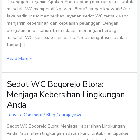
dan
Pelanggan Terjamin Apakah Anda sedang mencari solusi untuk
Kepuasan
masalah WC mampet di Ngawen, Blora? Jangan khawatir! Aura
Pelanggan
Jaya hadir untuk memberikan layanan sedot WC terbaik yang
Terjamin
menjamin kebersihan dan kepuasan pelanggan. Dengan
pengalaman bertahun-tahun dalam menangani berbagai
masalah WC, kami siap membantu Anda mengatasi masalah
tanpa […]
Read More »
Sedot WC Bogorejo Blora:
Sedot
WC
Menjaga Kebersihan Lingkungan
Bogorejo
Anda
Blora:
Menjaga
Leave a Comment
/
Blog
/
aurajayawc
Kebersihan
Lingkungan
Sedot WC Bogorejo Blora: Menjaga Kebersihan Lingkungan
Anda
Anda Kebersihan lingkungan adalah kunci untuk menciptakan