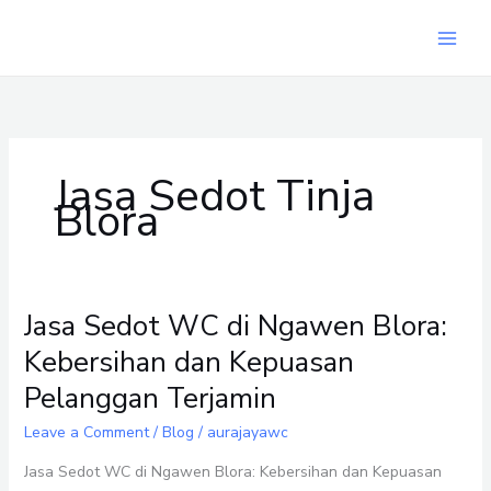
Skip
to
content
Jasa Sedot Tinja
Blora
Jasa Sedot WC di Ngawen Blora:
Jasa
Sedot
Kebersihan dan Kepuasan
WC
Pelanggan Terjamin
di
Ngawen
Leave a Comment
/
Blog
/
aurajayawc
Blora:
Kebersihan
Jasa Sedot WC di Ngawen Blora: Kebersihan dan Kepuasan