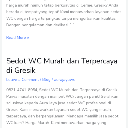
Kualitas
harga murah namun tetap berkualitas di Cerme, Gresik? Anda
Terjamin
berada di tempat yang tepat! Kami menawarkan layanan sedot
WC dengan harga terjangkau tanpa mengorbankan kualitas.
Dengan pengalaman dan dedikasi […]
Read More »
Sedot WC Murah dan Terpercaya
Sedot
WC
di Gresik
Murah
dan
Leave a Comment
/
Blog
/
aurajayawc
Terpercaya
0821-4741-8954, Sedot WC Murah dan Terpercaya di Gresik
di
Punya masalah dengan mampet WC? Jangan panik! Serahkan
Gresik
solusinya kepada Aura Jaya jasa sedot WC profesional di
Gresik. Kami menawarkan layanan sedot WC yang murah,
terpercaya, dan berpengalaman. Mengapa memilih jasa sedot
WC kami? Harga Murah: Kami menawarkan harga yang