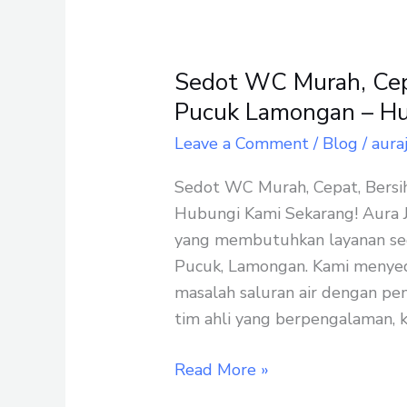
Sedot WC Murah, Cepa
Sedot
WC
Pucuk Lamongan – Hu
Murah,
Leave a Comment
/
Blog
/
aura
Cepat,
Bersih,
Sedot WC Murah, Cepat, Bersi
dan
Hubungi Kami Sekarang! Aura J
Aman
yang membutuhkan layanan sed
di
Pucuk, Lamongan. Kami menyedi
Pucuk
masalah saluran air dengan pe
Lamongan
tim ahli yang berpengalaman, k
–
Hubungi
Read More »
Kami