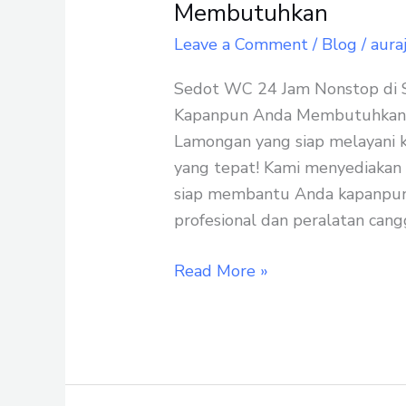
24
Membutuhkan
Jam
Leave a Comment
/
Blog
/
aura
Nonstop
di
Sedot WC 24 Jam Nonstop di S
Solokuro
Kapanpun Anda Membutuhkan M
Lamongan
Lamongan yang siap melayani 
–
yang tepat! Kami menyediakan
Kami
siap membantu Anda kapanpu
Siap
profesional dan peralatan cangg
Melayani
Kapanpun
Read More »
Anda
Membutuhkan