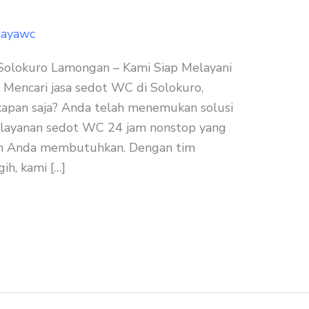
jayawc
olokuro Lamongan – Kami Siap Melayani
encari jasa sedot WC di Solokuro,
kapan saja? Anda telah menemukan solusi
 layanan sedot WC 24 jam nonstop yang
n Anda membutuhkan. Dengan tim
ih, kami […]