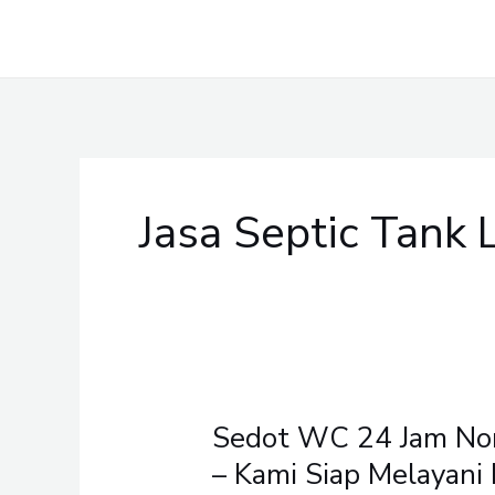
Skip
to
content
Jasa Septic Tank
Sedot WC 24 Jam Non
Sedot
WC
– Kami Siap Melayan