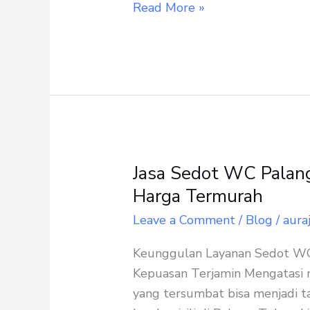
Read More »
Jasa Sedot WC Palan
Jasa
Sedot
Harga Termurah
WC
Leave a Comment
/
Blog
/
aura
Palang
Tuban
Keunggulan Layanan Sedot WC 
Layanan
Kepuasan Terjamin Mengatasi
Terbaik
yang tersumbat bisa menjadi t