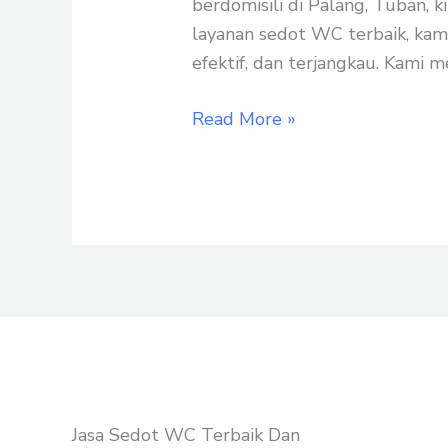
Harga
berdomisili di Palang, Tuban, k
Termurah
layanan sedot WC terbaik, kam
efektif, dan terjangkau. Kami
Read More »
Jasa Sedot WC Terbaik Dan