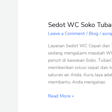
Sedot WC Soko Tuban
Sedot
WC
Leave a Comment
/
Blog
/
aura
Soko
Layanan Sedot WC Cepat dan 
Tuban
sedang mengalami masalah WC
Terbaik
penuh di kawasan Soko, Tuban?
memberikan solusi cepat dan 
saluran air Anda. Aura Jaya ad
membantu Anda mengatasi
Read More »