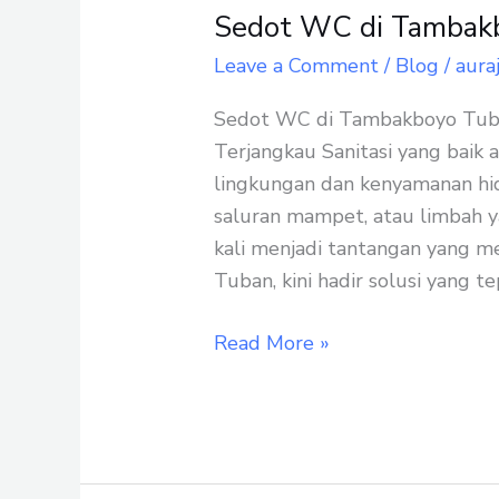
Sedot WC di Tambakb
Sedot
WC
Leave a Comment
/
Blog
/
aura
di
Sedot WC di Tambakboyo Tuban
Tambakboyo
Terjangkau Sanitasi yang baik
Tuban
lingkungan dan kenyamanan hi
Paling
saluran mampet, atau limbah ya
Murah
kali menjadi tantangan yang 
Tuban, kini hadir solusi yang
Read More »