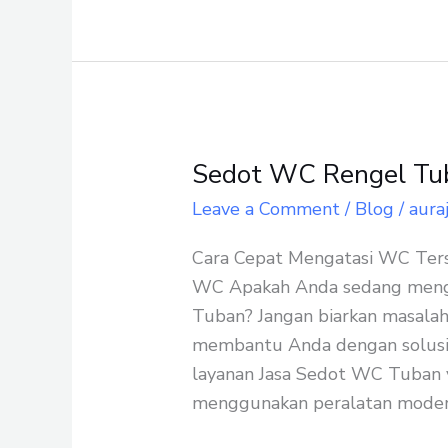
Sedot WC Rengel Tub
Sedot
WC
Leave a Comment
/
Blog
/
aura
Rengel
Cara Cepat Mengatasi WC Ter
Tuban
WC Apakah Anda sedang menga
Paling
Tuban? Jangan biarkan masalah i
Murah
membantu Anda dengan solusi 
layanan Jasa Sedot WC Tuban y
menggunakan peralatan modern