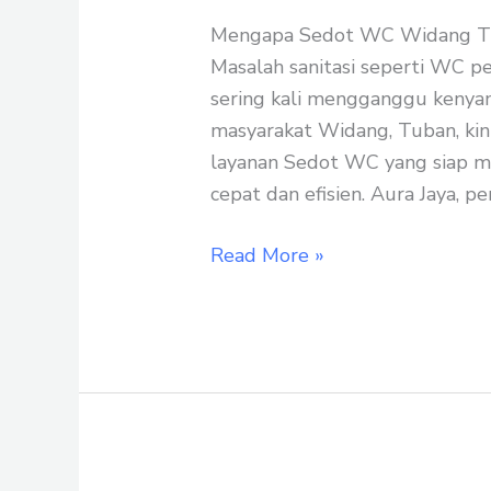
WC
Mengapa Sedot WC Widang Tub
Murah
Masalah sanitasi seperti WC p
Widang
sering kali mengganggu kenyam
Tuban
masyarakat Widang, Tuban, kini
Terbaik
layanan Sedot WC yang siap m
cepat dan efisien. Aura Jaya, p
Read More »