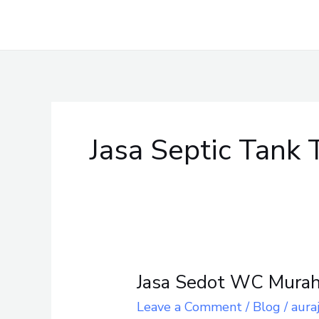
Skip
to
content
Jasa Septic Tank
Jasa Sedot WC Murah
Jasa
Sedot
Leave a Comment
/
Blog
/
aura