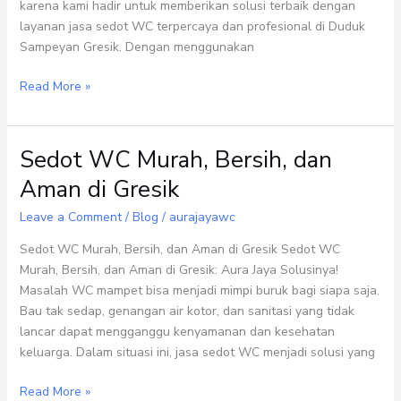
karena kami hadir untuk memberikan solusi terbaik dengan
Masalah
layanan jasa sedot WC terpercaya dan profesional di Duduk
WC
Sampeyan Gresik. Dengan menggunakan
Anda
dengan
Read More »
Cepat
dan
Mudah
Sedot WC Murah, Bersih, dan
Sedot
WC
Aman di Gresik
Murah,
Bersih,
Leave a Comment
/
Blog
/
aurajayawc
dan
Sedot WC Murah, Bersih, dan Aman di Gresik Sedot WC
Aman
Murah, Bersih, dan Aman di Gresik: Aura Jaya Solusinya!
di
Masalah WC mampet bisa menjadi mimpi buruk bagi siapa saja.
Gresik
Bau tak sedap, genangan air kotor, dan sanitasi yang tidak
lancar dapat mengganggu kenyamanan dan kesehatan
keluarga. Dalam situasi ini, jasa sedot WC menjadi solusi yang
Read More »