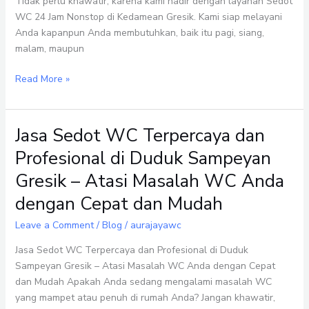
Tidak perlu khawatir, karena kami hadir dengan layanan Sedot
Melayani
WC 24 Jam Nonstop di Kedamean Gresik. Kami siap melayani
Kapanpun
Anda kapanpun Anda membutuhkan, baik itu pagi, siang,
Anda
malam, maupun
Membutuhkan
Read More »
Jasa Sedot WC Terpercaya dan
Jasa
Sedot
Profesional di Duduk Sampeyan
WC
Gresik – Atasi Masalah WC Anda
Terpercaya
dan
dengan Cepat dan Mudah
Profesional
Leave a Comment
/
Blog
/
aurajayawc
di
Duduk
Jasa Sedot WC Terpercaya dan Profesional di Duduk
Sampeyan
Sampeyan Gresik – Atasi Masalah WC Anda dengan Cepat
Gresik
dan Mudah Apakah Anda sedang mengalami masalah WC
–
yang mampet atau penuh di rumah Anda? Jangan khawatir,
Atasi