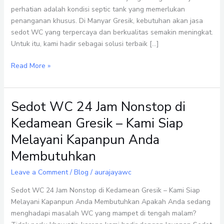
Gresik
perhatian adalah kondisi septic tank yang memerlukan
penanganan khusus. Di Manyar Gresik, kebutuhan akan jasa
sedot WC yang terpercaya dan berkualitas semakin meningkat.
Untuk itu, kami hadir sebagai solusi terbaik […]
Read More »
Sedot WC 24 Jam Nonstop di
Sedot
WC
Kedamean Gresik – Kami Siap
24
Melayani Kapanpun Anda
Jam
Nonstop
Membutuhkan
di
Leave a Comment
/
Blog
/
aurajayawc
Kedamean
Gresik
Sedot WC 24 Jam Nonstop di Kedamean Gresik – Kami Siap
–
Melayani Kapanpun Anda Membutuhkan Apakah Anda sedang
Kami
menghadapi masalah WC yang mampet di tengah malam?
Siap