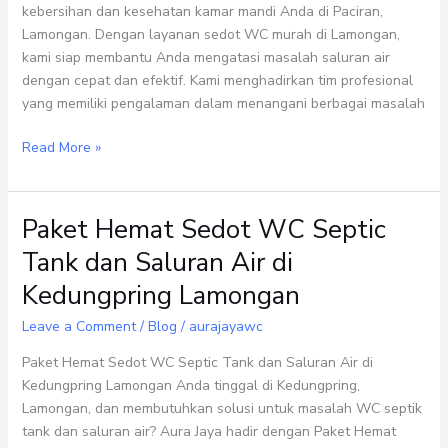
Paciran
kebersihan dan kesehatan kamar mandi Anda di Paciran,
Lamongan
Lamongan. Dengan layanan sedot WC murah di Lamongan,
kami siap membantu Anda mengatasi masalah saluran air
dengan cepat dan efektif. Kami menghadirkan tim profesional
yang memiliki pengalaman dalam menangani berbagai masalah
Read More »
Paket Hemat Sedot WC Septic
Paket
Hemat
Tank dan Saluran Air di
Sedot
Kedungpring Lamongan
WC
Septic
Leave a Comment
/
Blog
/
aurajayawc
Tank
dan
Paket Hemat Sedot WC Septic Tank dan Saluran Air di
Saluran
Kedungpring Lamongan Anda tinggal di Kedungpring,
Air
Lamongan, dan membutuhkan solusi untuk masalah WC septik
di
tank dan saluran air? Aura Jaya hadir dengan Paket Hemat