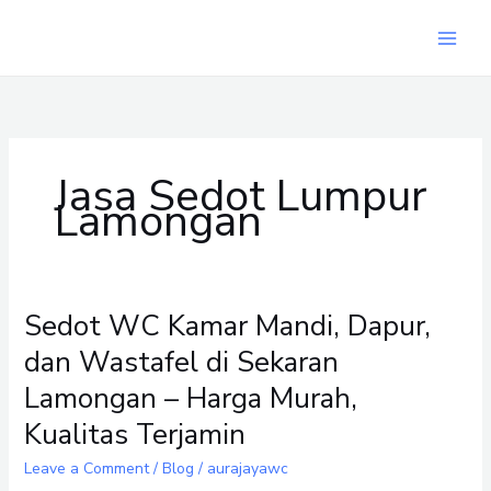
Skip
to
content
Jasa Sedot Lumpur
Lamongan
Sedot WC Kamar Mandi, Dapur,
Sedot
WC
dan Wastafel di Sekaran
Kamar
Lamongan – Harga Murah,
Mandi,
Dapur,
Kualitas Terjamin
dan
Leave a Comment
/
Blog
/
aurajayawc
Wastafel