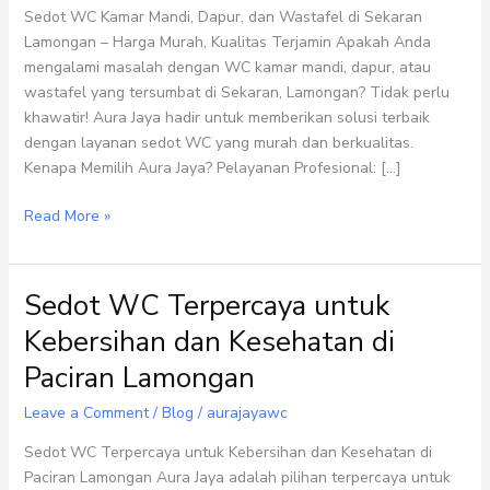
di
Sedot WC Kamar Mandi, Dapur, dan Wastafel di Sekaran
Sekaran
Lamongan – Harga Murah, Kualitas Terjamin Apakah Anda
Lamongan
mengalami masalah dengan WC kamar mandi, dapur, atau
–
wastafel yang tersumbat di Sekaran, Lamongan? Tidak perlu
Harga
khawatir! Aura Jaya hadir untuk memberikan solusi terbaik
Murah,
dengan layanan sedot WC yang murah dan berkualitas.
Kualitas
Kenapa Memilih Aura Jaya? Pelayanan Profesional: […]
Terjamin
Read More »
Sedot WC Terpercaya untuk
Sedot
WC
Kebersihan dan Kesehatan di
Terpercaya
Paciran Lamongan
untuk
Kebersihan
Leave a Comment
/
Blog
/
aurajayawc
dan
Kesehatan
Sedot WC Terpercaya untuk Kebersihan dan Kesehatan di
di
Paciran Lamongan Aura Jaya adalah pilihan terpercaya untuk